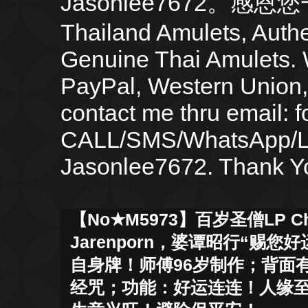
Jasonlee7672。感
Thailand Amulets, Authe
Genuine Thai Amulets.
PayPal, Western Union
contact me thru email:
CALL/SMS/WhatsApp/LI
Jasonlee7672. Thank Yo
【No★M5973】百岁圣僧LP Ch
Jarenporn，婆谭昭行“赐
自身牌！师傅96岁制作；背面
经咒；功能：好运连连！人缘至