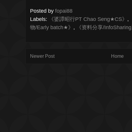
Posted by
fopai88
Labels:
《婆譚昭行PT Chao Seng★CS》
,
物/Early batch★》
,
《资料分享/InfoSharin
Newer Post
Home